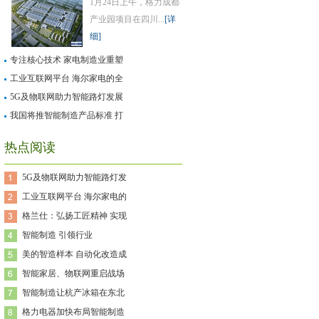
1月24日上午，格力成都
产业园项目在四川...
[详
细]
专注核心技术 家电制造业重塑
工业互联网平台 海尔家电的全
5G及物联网助力智能路灯发展
我国将推智能制造产品标准 打
热点阅读
5G及物联网助力智能路灯发
工业互联网平台 海尔家电的
格兰仕：弘扬工匠精神 实现
智能制造 引领行业
美的智造样本 自动化改造成
智能家居、物联网重启战场
智能制造让杭产冰箱在东北
格力电器加快布局智能制造