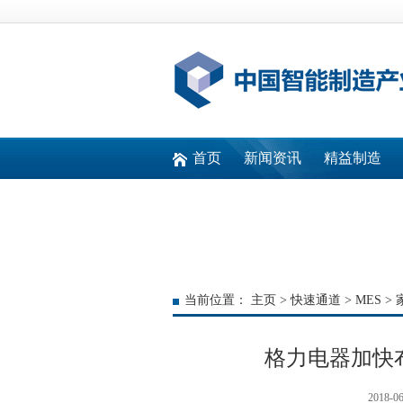
首页
新闻资讯
精益制造
快速通道
当前位置：
主页
>
快速通道
>
MES
>
格力电器加快
2018-06