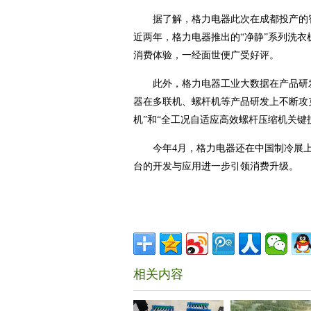
据了解，格力电器此次在成都投产的智
近两年，格力电器推出的“净静”系列洗
消费体验，一经面世便广受好评。
此外，格力电器工业大数据在产品研发
器在多联机、螺杆机等产品研发上不断攻
机”和“全工况自适应高效螺杆压缩机关键
今年4月，格力电器还在中国制冷展上全
台的开发与应用进一步引领消费升级。
相关内容