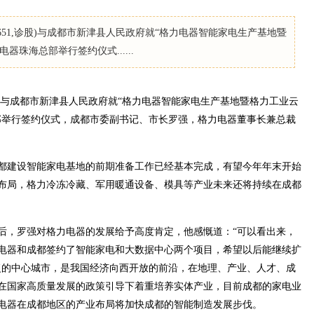
0651,诊股)与成都市新津县人民政府就“格力电器智能家电生产基地暨
珠海总部举行签约仪式......
诊股)与成都市新津县人民政府就“格力电器智能家电生产基地暨格力工业云
部举行签约仪式，成都市委副书记、市长罗强，格力电器董事长兼总裁
建设智能家电基地的前期准备工作已经基本完成，有望今年年末开始
布局，格力冷冻冷藏、军用暖通设备、模具等产业未来还将持续在成都
，罗强对格力电器的发展给予高度肯定，他感慨道：“可以看出来，
力电器和成都签约了智能家电和大数据中心两个项目，希望以后能继续扩
复的中心城市，是我国经济向西开放的前沿，在地理、产业、人才、成
在国家高质量发展的政策引导下着重培养实体产业，目前成都的家电业
电器在成都地区的产业布局将加快成都的智能制造发展步伐。