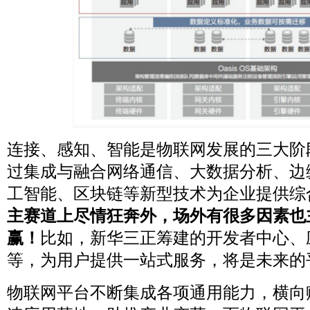
连接、感知、智能是物联网发展的三大阶
过集成与融合网络通信、大数据分析、边
工智能、区块链等新型技术为企业提供综
主赛道上尽情狂奔外，场外有很多因素也
赢！
比如，新华三正筹建的开发者中心、
等，为用户提供一站式服务，将是未来的
物联网平台不断集成各项通用能力，横向