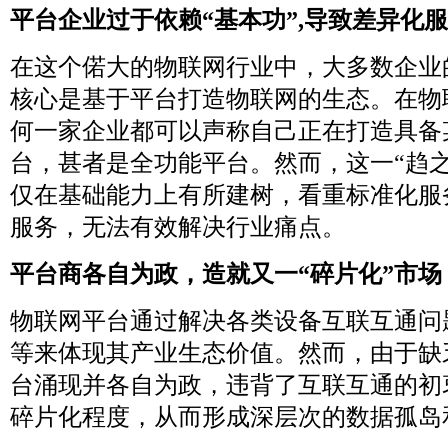
平台企业过于依赖“基本功”,导致差异化
在这个偌大的物联网行业中，大多数企业
核心是基于平台打造物联网的生态。在物
何一家企业都可以声称自己正在打造具备
台，甚者是全功能平台。然而，这一“趋
仅在基础能力上有所建树，看重标准化服
服务，无法有效解决行业痛点。
平台商各自为政，造就又一“碎片化”市场
物联网平台通过解决各类设备互联互通问
等来体现其产业生态价值。然而，由于缺
台涌现并各自为政，违背了互联互通的初
碎片化程度，从而形成深层次的数据孤岛