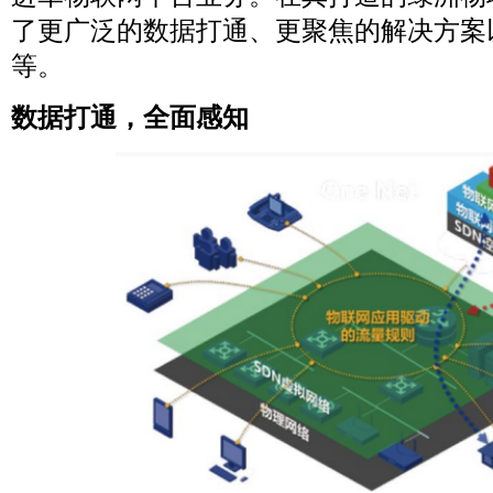
了更广泛的数据打通、更聚焦的解决方案
等。
数据打通，全面感知