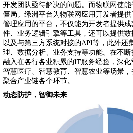
开发团队亟待解决的问题。而物联网使能
僵局。绿洲平台为物联网应用开发者提供
管理应用的平台，不仅能为开发者提供成
件、业务逻辑引擎等工具，还可以提供数
以及与第三方系统对接的API等，此外还
理、数据分析、业务支持等功能。在不断
融入在各行各业积累的IT服务经验，深
智慧医疗、智慧教育、智慧农业等场景，
聚合产业链各个环节。
动态防护，智御未来