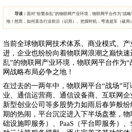
导读：
面对“纷繁杂乱”的物联网产业环境，物联网平台作为“战
地！然而，如何直击行业前沿（识局）、把握时机，弯道超车（破局
当前全球物联网技术体系、商业模式、产
进，企业也纷纷向着物联网浪潮之巅快速
乱”的物联网产业环境，物联网平台作为“
网战略布局必争之地！
在过去的一两年中，物联网平台“战场”可
业、通信运营商、通信设备商、互联网企
新型创业公司等多股势力如雨后春笋般纷
期的热闹，平台沉淀进入下半场盘整，物联
础设施即服务）、PaaS（平台即服务）、