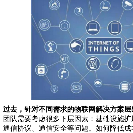
过去，针对不同需求的物联网解决方案层
团队需要考虑很多下层因素：基础设施扩
通信协议、通信安全等问题。如何降低成