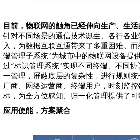
目前，物联网的触角已经伸向生产、生活
针对不同场景的通信技术诞生、各行各业
入，为数据互联互通带来了多重困难。而
端管理子系统”为城市中的物联网设备提
过“标识管理系统”实现不同终端、不同
一管理，屏蔽底层的复杂性，进行规则统
厂商、网络运营商、终端用户，时刻监控
标，为全方位感知、归一化管理提供了可
应用使能，方案聚合