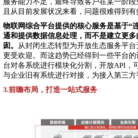
服务能力不足，最终导致客户在某一阶段
且从目前发展状况来看，问题很难得到有
物联网综合平台提供的核心服务是基于“
通和提供数据信息处理，而不是建立更多
囱。
从封闭生态转型为开放生态服务平台
更受欢迎。而这趋势已经得到一些平台的
台对各系统进行模块化分割，开放API，
与企业旧有系统进行对接，为接入第三方
3.前瞻布局，打造一站式服务