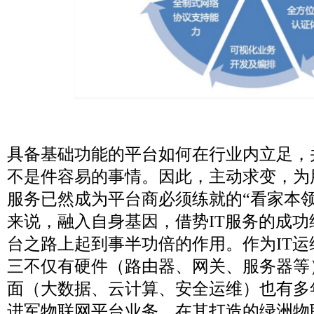
具备基础功能的平台如何在行业内立足，
不是件容易的事情。因此，主动求变，为
服务已然成为平台商必须练就的“看家本领
来说，融入自身基因，借势IT服务的成
台之路上起到事半功倍的作用。作为IT
三不仅有硬件（路由器、网关、服务器等
面（大数据、云计算、安全运维）也有多
进军物联网平台业务。在其打造的绿洲物联