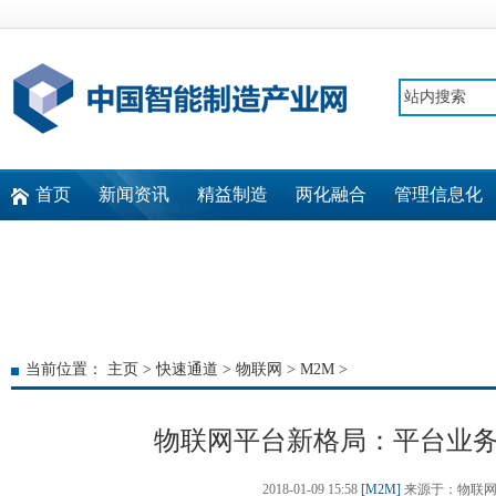
首页
新闻资讯
精益制造
两化融合
管理信息化
快速通道
当前位置：
主页
>
快速通道
>
物联网
>
M2M
>
物联网平台新格局：平台业
2018-01-09 15:58
[M2M]
来源于：物联